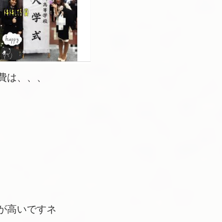
費は、、、
が高いですネ