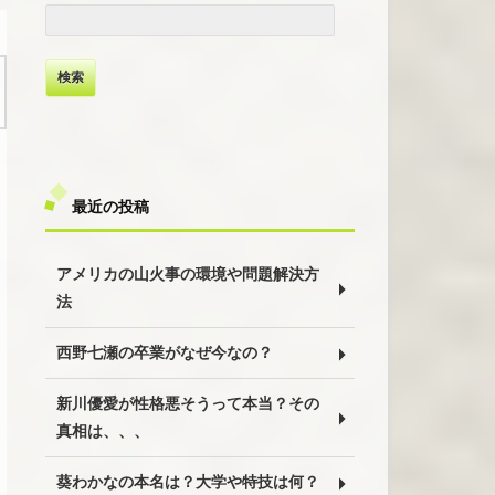
検
索:
最近の投稿
アメリカの山火事の環境や問題解決方
法
西野七瀬の卒業がなぜ今なの？
新川優愛が性格悪そうって本当？その
真相は、、、
葵わかなの本名は？大学や特技は何？