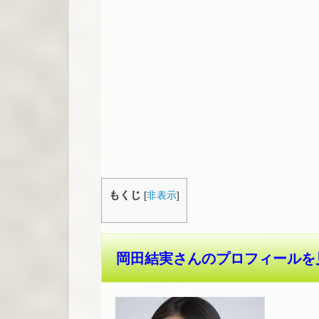
もくじ
[
非表示
]
岡田結実さんのプロフィールを