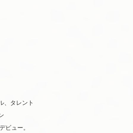
ル、タレント
ン
てデビュー。