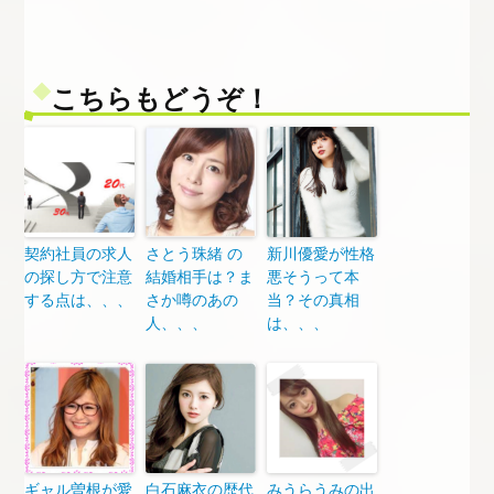
こちらもどうぞ！
契約社員の求人
さとう珠緒 の
新川優愛が性格
の探し方で注意
結婚相手は？ま
悪そうって本
する点は、、、
さか噂のあの
当？その真相
人、、、
は、、、
ギャル曽根が愛
白石麻衣の歴代
みうらうみの出