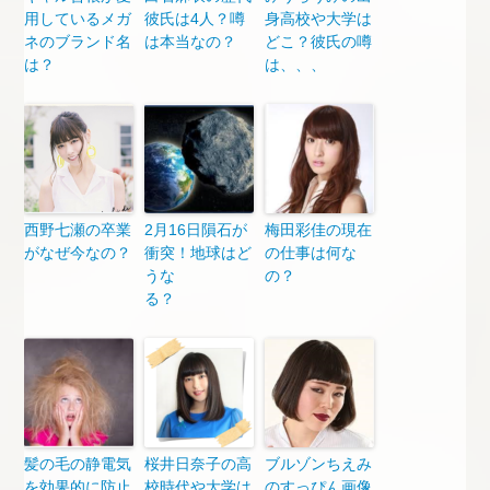
用しているメガ
彼氏は4人？噂
身高校や大学は
ネのブランド名
は本当なの？
どこ？彼氏の噂
は？
は、、、
西野七瀬の卒業
2月16日隕石が
梅田彩佳の現在
がなぜ今なの？
衝突！地球はど
の仕事は何な
うな
の？
る？
髪の毛の静電気
桜井日奈子の高
ブルゾンちえみ
を効果的に防止
校時代や大学は
のすっぴん画像