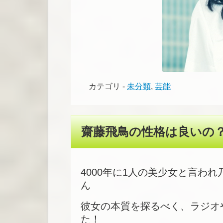
カテゴリ -
未分類
,
芸能
齋藤飛鳥の性格は良いの
4000年に1人の美少女と言わ
ん
彼女の本質を探るべく、ラジオ
た！