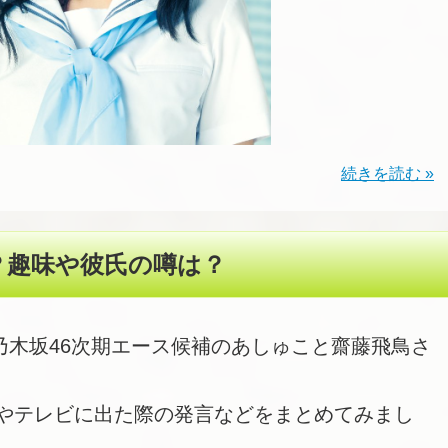
続きを読む »
？趣味や彼氏の噂は？
れ乃木坂46次期エース候補のあしゅこと齋藤飛鳥さ
やテレビに出た際の発言などをまとめてみまし