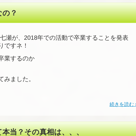
なの？
野七瀬が、2018年での活動で卒業することを発表
りですネ！
卒業するのか
てみました。
続きを読む 
て本当？その真相は、、、