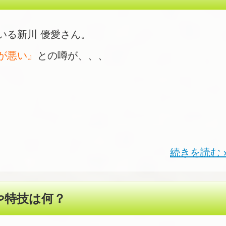
いる新川 優愛さん。
が悪い』
との噂が、、、
続きを読む 
や特技は何？