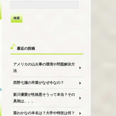
検
索:
最近の投稿
アメリカの山火事の環境や問題解決方
法
西野七瀬の卒業がなぜ今なの？
»
新川優愛が性格悪そうって本当？その
真相は、、、
葵わかなの本名は？大学や特技は何？