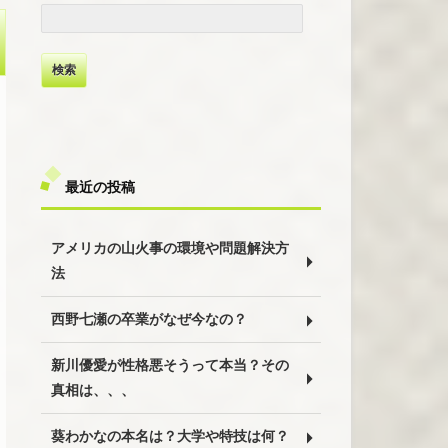
検
索:
最近の投稿
アメリカの山火事の環境や問題解決方
法
西野七瀬の卒業がなぜ今なの？
新川優愛が性格悪そうって本当？その
真相は、、、
葵わかなの本名は？大学や特技は何？