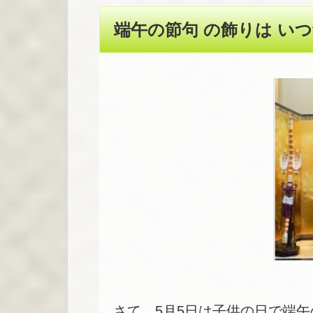
端午の節句 の飾りは い
さて、5月5日は子供の日で端